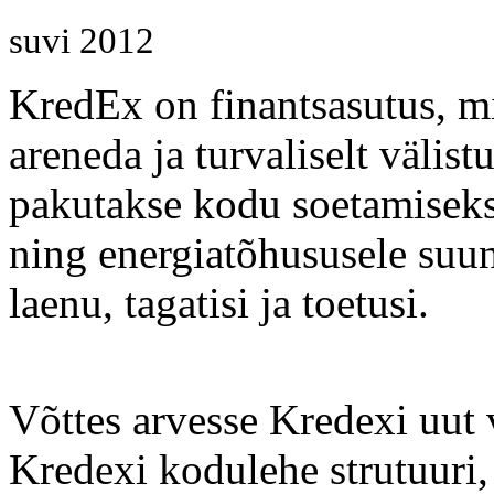
suvi 2012
KredEx on finantsasutus, mis
areneda ja turvaliselt välist
pakutakse kodu soetamiseks 
ning energiatõhususele suu
laenu, tagatisi ja toetusi.
Võttes arvesse Kredexi uut 
Kredexi kodulehe strutuuri,