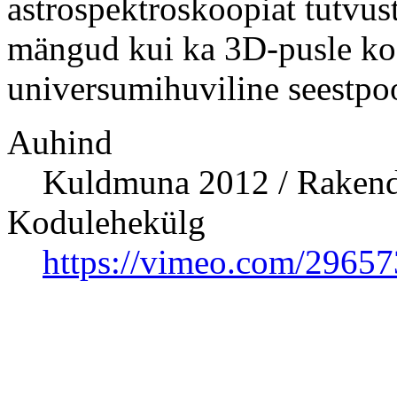
astrospektroskoopiat tutvus
mängud kui ka 3D-pusle kog
universumihuviline seestpool
Auhind
Kuldmuna 2012 / Raken
Kodulehekülg
https://vimeo.com/2965