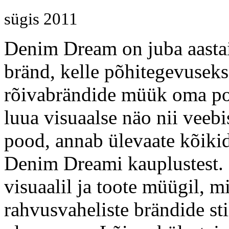
sügis 2011
Denim Dream on juba aastai
bränd, kelle põhitegevuseks
rõivabrändide müük oma poo
luua visuaalse näo nii veebi
pood, annab ülevaate kõikid
Denim Dreami kauplustest.
visuaalil ja toote müügil, 
rahvusvaheliste brändide st