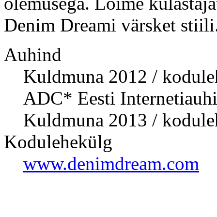
olemusega. Lõime külastajat
Denim Dreami värsket stiili
Auhind
Kuldmuna 2012 / kodu
ADC* Eesti Internetiau
Kuldmuna 2013 / kodul
Kodulehekülg
www.denimdream.com